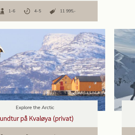
1-6
4-5
11 995,-
Explore the Arctic
undtur på Kvaløya (privat)