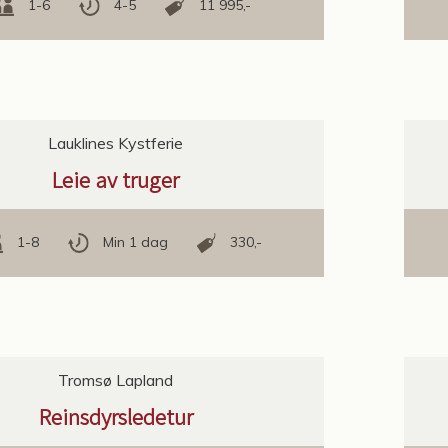
1-6
4-5
11 995,-
Lauklines Kystferie
Leie av truger
1-8
Min 1 dag
330,-
Tromsø Lapland
Reinsdyrsledetur