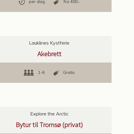
per dag
fra 400,-
Lauklines Kystferie
Akebrett
1-6
Gratis
Explore the Arctic
Bytur til Tromsø (privat)