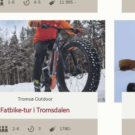
1-6
4-5
11 995 ,-
Tromsø Outdoor
Fatbike-tur i Tromsdalen
2-6
3
1780,-