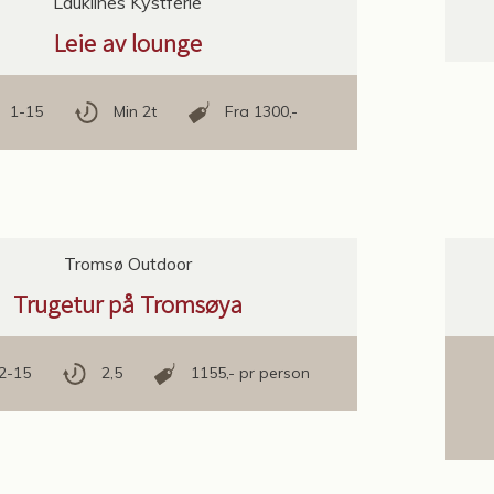
Lauklines Kystferie
Leie av lounge
1-15
Min 2t
Fra 1300,-
Tromsø Outdoor
Trugetur på Tromsøya
2-15
2,5
1155,- pr person