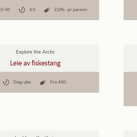
10-50
4,5
2195,- pr person
Explore the Arctic
Leie av fiskestang
Dag-uke
Fra 450,-