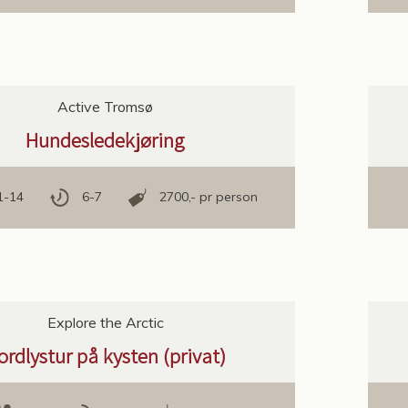
Active Tromsø
Hundesledekjøring
1-14
6-7
2700,- pr person
Explore the Arctic
ordlystur på kysten (privat)