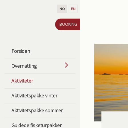
Gå til innhold
NO
EN
BOOKING
Forsiden
Overnatting
Aktiviteter
Aktivitetspakke vinter
Aktivitetspakke sommer
Guidede fisketurpakker