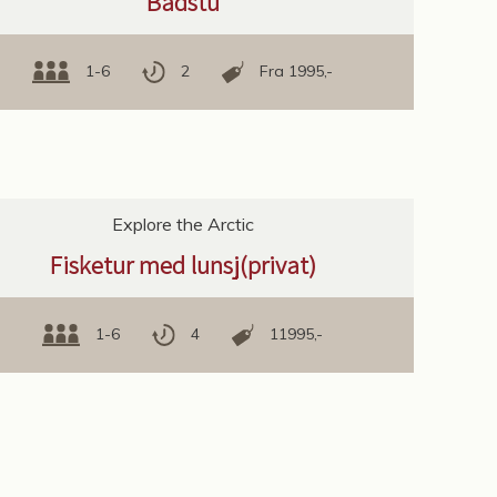
Badstu
1-6
2
Fra 1995,-
Explore the Arctic
Fisketur med lunsj(privat)
1-6
4
11995,-