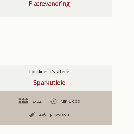
Fjærevandring
Lauklines Kystferie
Sparkutleie
1-12
Min 1 dag
250,- pr person