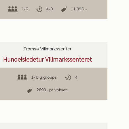
1-6
4-8
11 995 ,-
Tromsø Villmarkssenter
Hundelsledetur Villmarkssenteret
1- big groups
4
2690,- pr voksen