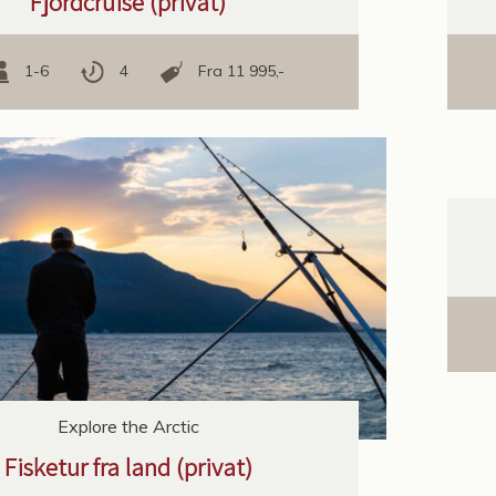
Fjordcruise (privat)
1-6
4
Fra 11 995,-
Explore the Arctic
Fisketur fra land (privat)