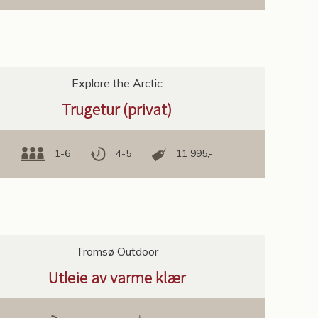
Explore the Arctic
Trugetur (privat)
1-6
4-5
11 995,-
Tromsø Outdoor
Utleie av varme klær