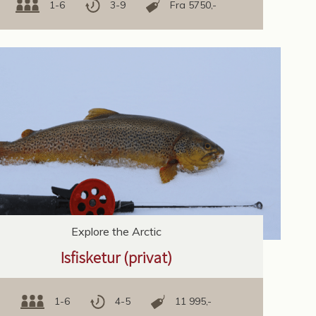
1-6
3-9
Fra 5750,-
Explore the Arctic
Isfisketur (privat)
1-6
4-5
11 995,-