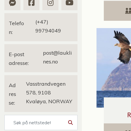
(+47)
Telefo
99794049
n:
post@laukli
E-post
nes.no
adresse:
Vasstrandvegen
Ad
578, 9108
res
Kvaløya, NORWAY
se:
R
Søk