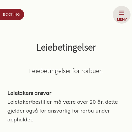
Gå til innhold
ÅPNE
BOOKING
MENY
MENY
Leiebetingelser
Leiebetingelser for rorbuer.
Leietakers ansvar
Leietaker/bestiller må være over 20 år, dette
gjelder også for ansvarlig for rorbu under
oppholdet.