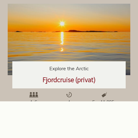
Explore the Arctic
Fjordcruise (privat)
1-6
4
Fra 11 995,-