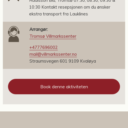
Radisson Blu, Tromsø 07:30, 08:30, 09:30 &
10:30 Kontakt resepsjonen om du ønsker
ekstra transport fra Lauklines
Arrangør:
Tromsø Villmarkssenter
+4777696002
mail@villmarkssenter.no
Straumsvegen 601 9109 Kvaløya
Book denne aktiviteten