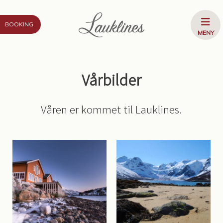
Gå til innhold
ÅPNE
BOOKING
MENY
MENY
Vårbilder
Våren er kommet til Lauklines.