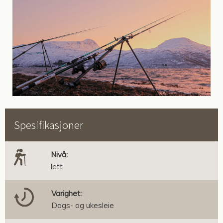
Spesifikasjoner
Nivå:
lett
Varighet:
Dags- og ukesleie