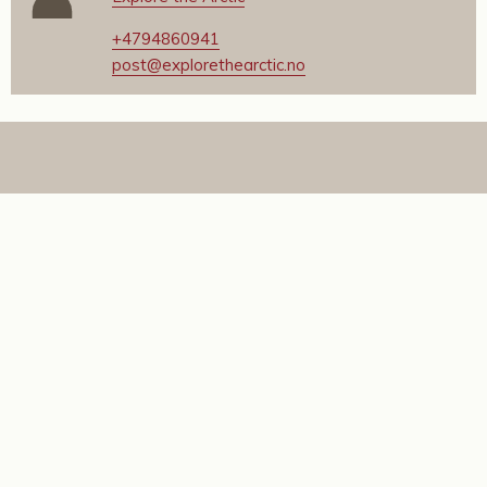
+4794860941
post@explorethearctic.no
Andre aktiviteter
Explore the Arctic