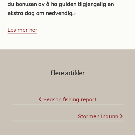
du bonusen av å ha guiden tilgjengelig en
ekstra dag om nødvendig.
»
Les mer her
Flere artikler
I
Season fishing report
n
n
Stormen Ingunn
l
e