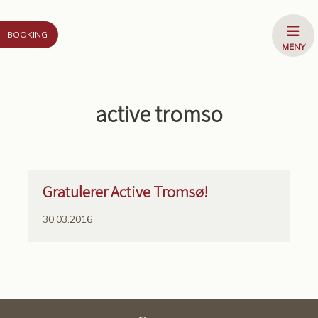
Gå til innhold
ÅPNE
BOOKING
MENY
MENY
active tromso
Gratulerer Active Tromsø!
30.03.2016