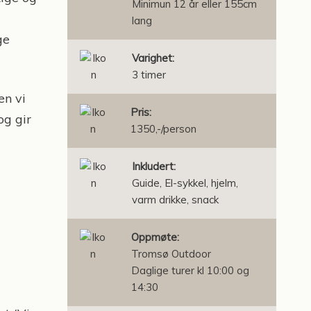
Minimun 12 år eller 155cm
lang
ge
Varighet:
3 timer
en vi
Pris:
og gir
1350,-/person
Inkludert:
Guide, El-sykkel, hjelm,
varm drikke, snack
Oppmøte:
Tromsø Outdoor
Daglige turer kl 10:00 og
14:30