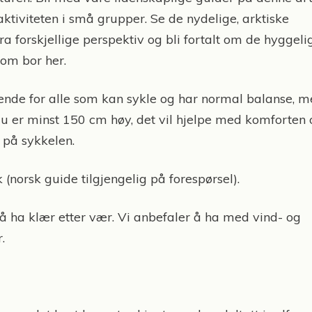
ktiviteten i små grupper. Se de nydelige, arktiske
a forskjellige perspektiv og bli fortalt om de hyggeli
om bor her.
ende for alle som kan sykle og har normal balanse, m
du er minst 150 cm høy, det vil hjelpe med komforten 
 på sykkelen.
 (norsk guide tilgjengelig på forespørsel).
må ha klær etter vær. Vi anbefaler å ha med vind- og
.