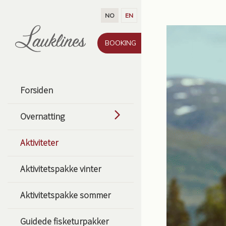
Gå til innhold
NO
EN
BOOKING
Forsiden
Overnatting
Aktiviteter
Aktivitetspakke vinter
Aktivitetspakke sommer
Guidede fisketurpakker