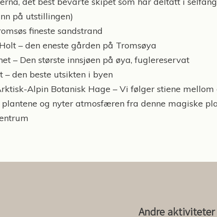
erna, det best bevarte skipet som har deltatt i selfang
inn på utstillingen)
romsøs fineste sandstrand
Holt – den eneste gården på Tromsøya
et – Den største innsjøen på øya, fuglereservat
 – den beste utsikten i byen
ktisk-Alpin Botanisk Hage – Vi følger stiene mellom
e plantene og nyter atmosfæren fra denne magiske pl
sentrum
Andre aktiviteter