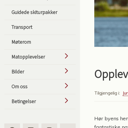
Guidede skiturpakker
Transport
Møterom
Matopplevelser
Opplev
Bilder
Om oss
Tilgjengelig i:
Jun
Betingelser
Hør byens hem
fantastiske n