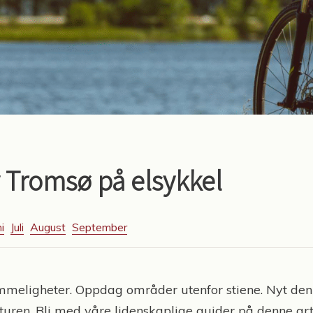
 Tromsø på elsykkel
i
Juli
August
September
meligheter. Oppdag områder utenfor stiene. Nyt den
aturen. Bli med våre lidenskaplige guider på denne ar