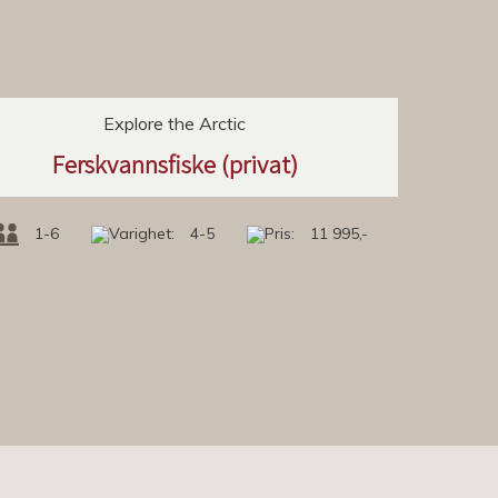
Explore the Arctic
Ferskvannsfiske (privat)
1-6
4-5
11 995,-