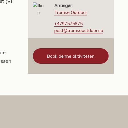
st (Vi
Arrangør:
Tromsø Outdoor
+4797575875
post@tromsooutdoor.no
 de
Book denne aktiviteten
assen