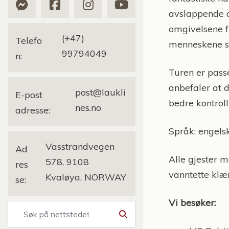
avslappende a
omgivelsene fr
(+47)
Telefo
menneskene s
99794049
n:
Turen er pass
anbefaler at 
post@laukli
E-post
bedre kontroll
nes.no
adresse:
Språk: engelsk
Vasstrandvegen
Ad
Alle gjester 
578, 9108
res
vanntette klær
Kvaløya, NORWAY
se:
Vi besøker:
Søk