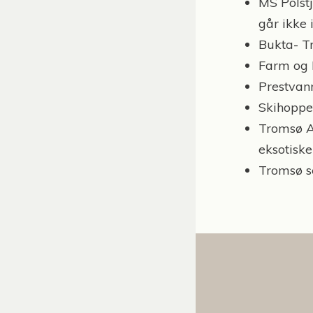
MS Polstj
går ikke 
Bukta- T
Farm og 
Prestvann
Skihoppet
Tromsø Ar
eksotisk
Tromsø 