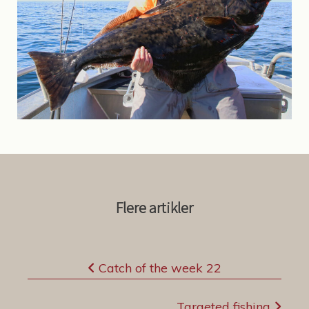
Flere artikler
I
Catch of the week 22
n
n
Targeted fishing