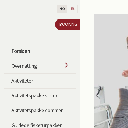
Gå til innhold
NO
EN
BOOKING
Forsiden
Overnatting
Aktiviteter
Aktivitetspakke vinter
Aktivitetspakke sommer
Guidede fisketurpakker