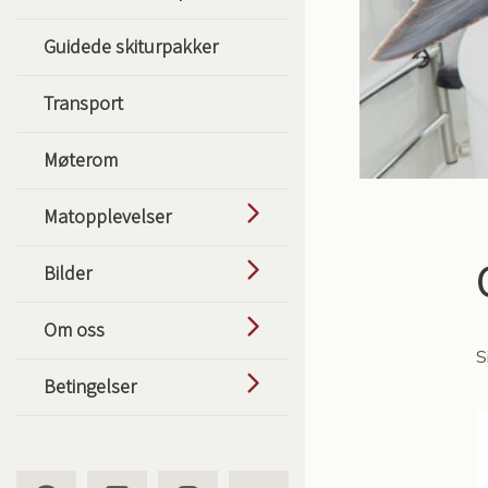
Guidede skiturpakker
Transport
Møterom
Matopplevelser
Bilder
Om oss
S
Betingelser