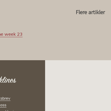
Flere artikler
he week 23
sbrev
oss