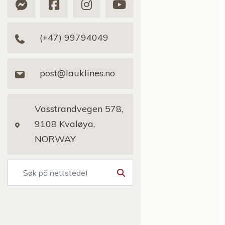
(+47) 99794049
post@lauklines.no
Vasstrandvegen 578,
9108 Kvaløya,
NORWAY
Søk