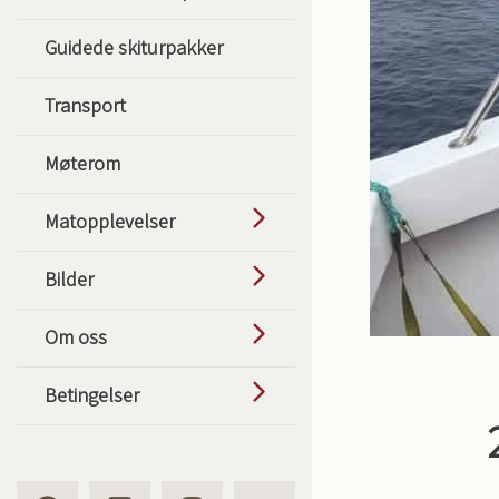
Guidede skiturpakker
Transport
Møterom
Matopplevelser
Bilder
Om oss
Betingelser