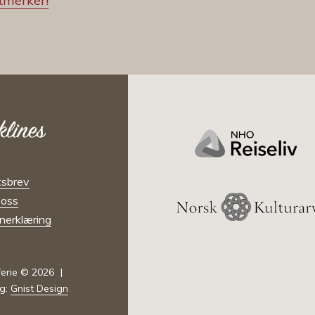
tmerker!
sbrev
oss
nerklæring
ferie © 2026
ng:
Gnist Design