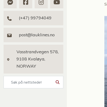
S
(+47) 99794049
post@lauklines.no
Vasstrandvegen 578,
9108 Kvaløya,
NORWAY
Søk