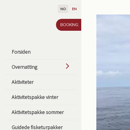
Gå til innhold
NO
EN
BOOKING
Forsiden
Overnatting
Aktiviteter
Aktivitetspakke vinter
Aktivitetspakke sommer
Guidede fisketurpakker