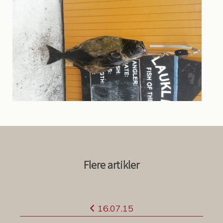
Flere artikler
I
16.07.15
n