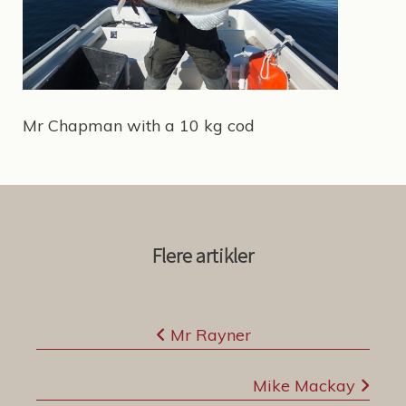
Mr Chapman with a 10 kg cod
Flere artikler
I
Mr Rayner
n
n
Mike Mackay