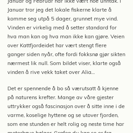
Januar og Februar har ikke vært noe unntak. I
Januar tror jeg det lokale fiskerne klarte å
komme seg utpå 5 dager, grunnet mye vind.
Vinden er virkelig med å setter standard for
hva man kan og hva man ikke kan gjøre. Veien
over Kattfjordeidet har vært stengt flere
ganger siden nyår, ofte fordi fokksnø gjør sikten
nærmest lik null. Som bildet viser, klarte også
vinden å rive vekk taket over Alia…
Det er spennende å bo så værutsatt å kjenne
på naturens krefter. Mange av våre gjester
uttrykker også fascinasjon over å sitte inne i de
varme, koselige hyttene og se utover fjorden,
som ene stunden er helt rolig og neste time har
meterhøye bølger. Grafen du kan se er fra